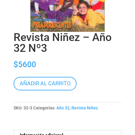
Revista Niñez – Año
32 Nº3
$
5600
Revista
AÑADIR AL CARRITO
Niñez
-
Año
SKU:
32-3
Categorías:
Año 32
,
Revista Niñez
32
Nº3
cantidad