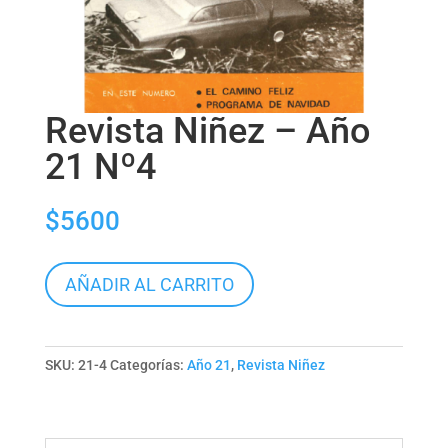
Revista Niñez – Año
21 Nº4
$
5600
Revista
AÑADIR AL CARRITO
Niñez
-
Año
SKU:
21-4
Categorías:
Año 21
,
Revista Niñez
21
Nº4
cantidad