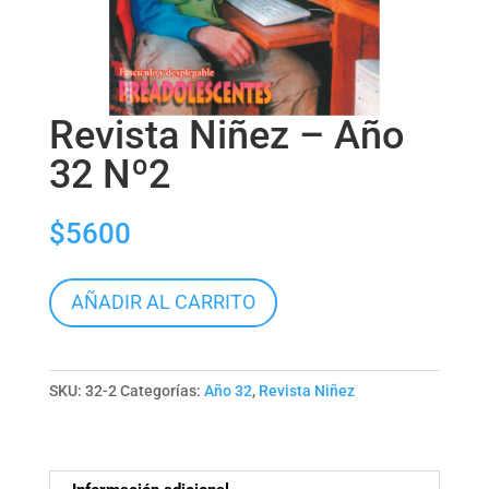
Revista Niñez – Año
32 Nº2
$
5600
Revista
AÑADIR AL CARRITO
Niñez
-
Año
SKU:
32-2
Categorías:
Año 32
,
Revista Niñez
32
Nº2
cantidad