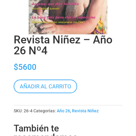
Revista Niñez – Año
26 Nº4
$
5600
Revista
AÑADIR AL CARRITO
Niñez
-
Año
SKU:
26-4
Categorías:
Año 26
,
Revista Niñez
26
Nº4
También te
cantidad