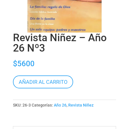
Revista Niñez – Año
26 Nº3
$
5600
Revista
AÑADIR AL CARRITO
Niñez
-
Año
SKU:
26-3
Categorías:
Año 26
,
Revista Niñez
26
Nº3
cantidad