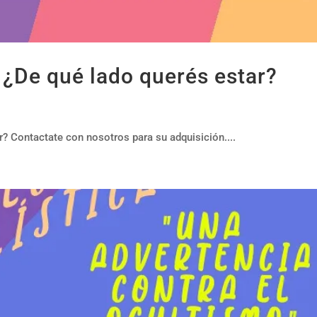
: ¿De qué lado querés estar?
r? Contactate con nosotros para su adquisición....