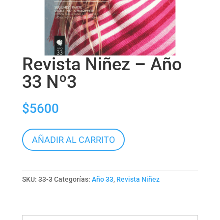
Revista Niñez – Año
33 Nº3
$
5600
Revista
AÑADIR AL CARRITO
Niñez
-
Año
SKU:
33-3
Categorías:
Año 33
,
Revista Niñez
33
Nº3
cantidad