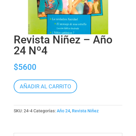
Revista Niñez – Año
24 Nº4
$
5600
Revista
AÑADIR AL CARRITO
Niñez
-
Año
SKU:
24-4
Categorías:
Año 24
,
Revista Niñez
24
Nº4
cantidad