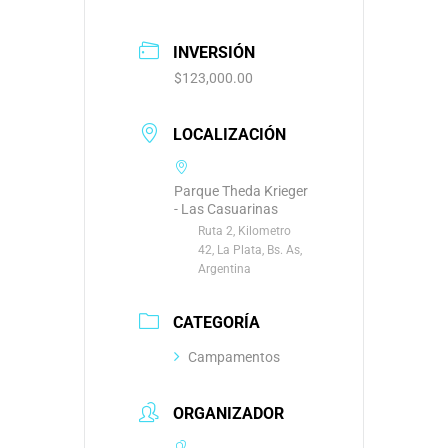
INVERSIÓN
$123,000.00
LOCALIZACIÓN
Parque Theda Krieger
- Las Casuarinas
Ruta 2, Kilometro
42, La Plata, Bs. As,
Argentina
CATEGORÍA
Campamentos
ORGANIZADOR