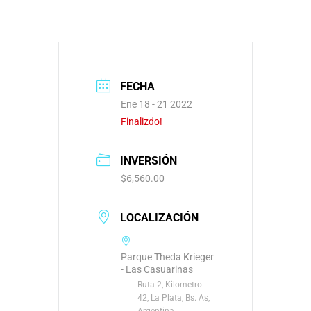
FECHA
Ene 18 - 21 2022
Finalizdo!
INVERSIÓN
$6,560.00
LOCALIZACIÓN
Parque Theda Krieger
- Las Casuarinas
Ruta 2, Kilometro
42, La Plata, Bs. As,