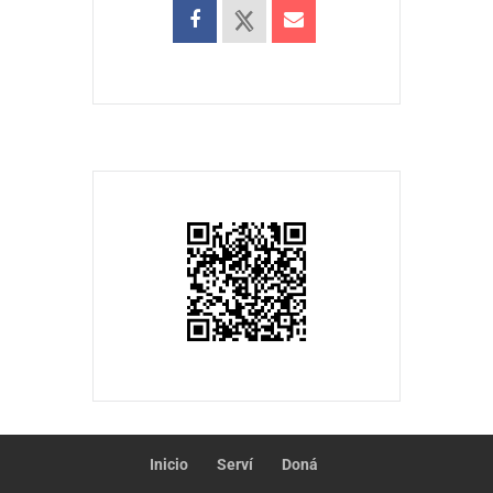
Inicio
Serví
Doná