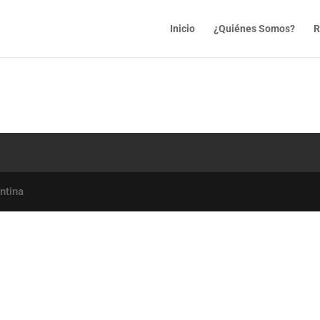
Inicio
¿Quiénes Somos?
R
ntina