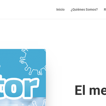
Inicio
¿Quiénes Somos?
R
El me